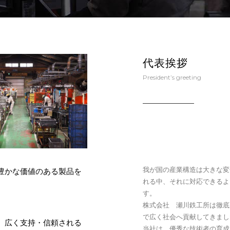
代表挨拶
President’s greeting
我が国の産業構造は大きな変
豊かな価値のある製品を
れる中、それに対応できるよ
す。
株式会社 瀬川鉄工所は徹底
で広く社会へ貢献してきまし
、広く支持・信頼される
当社は、優秀な技術者の育成