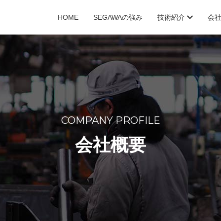
HOME
SEGAWAの強み
技術紹介
会
プ曲げ
採用TOP
バルジ加工
募集要項
プレス
先輩社員の声
溶接
品
COMPANY PROFILE
会社概要