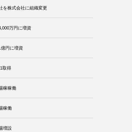
社を株式会社に組織変更
,000万円に増資
1億円に増資
01取得
場稼稼働
場稼働
場増設